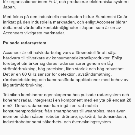
för organisationer inom FoU, och producerar elektroniska system i
Japan.
Med fokus på den industriella marknaden bidrar Sundenshi Co är
inriktat på den industriella marknaden, och enligt Acconeer bidrar
detta med värdefulla kontaktmöjligheter i Japan, som är en av
Acconeers viktigaste marknader.
Pulsade radarsystem
Acconeer är ett halvledarbolag vars affärsmodell är att sälja
hårdvara till tillverkare av konsumentelektronikprodukter. Enligt
företaget utmärker sig deras radarsensorer genom en låg
strömförbrukning, hög precision, liten storlek och hög robusthet.
Det är en 60 GHz sensor för detektion, avståndsmätning,
rörelsedetektering och kamerastödda applikationer med behov av
låg strömförbrukning.
Tekniken kombinerar egenskaperna hos pulsade radarsystem och
koherent radar, integrerat i en komponent med en yta på endast 28
mm2. Deras radarsensor kan ingå i en rad mobila
konsumentprodukter, från smartphones till wearables, men även
inom områden såsom robotar, drönare, sjukvård, fordonsindustri,
industrirobotar samt säkerhets- och övervakningssystem.