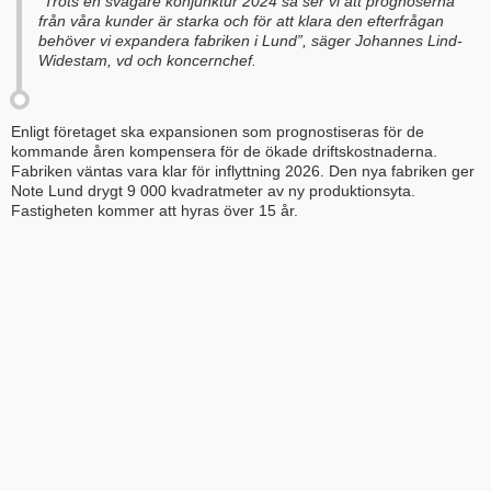
”Trots en svagare konjunktur 2024 så ser vi att prognoserna
från våra kunder är starka och för att klara den efterfrågan
behöver vi expandera fabriken i Lund”,
säger Johannes Lind-
Widestam, vd och koncernchef.
Enligt företaget ska expansionen som prognostiseras för de
kommande åren kompensera för de ökade driftskostnaderna.
Fabriken väntas vara klar för inflyttning 2026. Den nya fabriken ger
Note Lund drygt 9 000 kvadratmeter av ny produktionsyta.
Fastigheten kommer att hyras över 15 år.