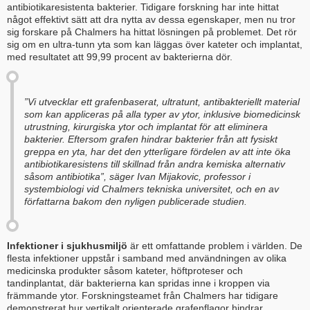
antibiotikaresistenta bakterier. Tidigare forskning har inte hittat
något effektivt sätt att dra nytta av dessa egenskaper, men nu tror
sig forskare på Chalmers ha hittat lösningen på problemet. Det rör
sig om en ultra-tunn yta som kan läggas över kateter och implantat,
med resultatet att 99,99 procent av bakterierna dör.
”Vi utvecklar ett grafenbaserat, ultratunt, antibakteriellt material
som kan appliceras på alla typer av ytor, inklusive biomedicinsk
utrustning, kirurgiska ytor och implantat för att eliminera
bakterier. Eftersom grafen hindrar bakterier från att fysiskt
greppa en yta, har det den ytterligare fördelen av att inte öka
antibiotikaresistens till skillnad från andra kemiska alternativ
såsom antibiotika”, säger Ivan Mijakovic, professor i
systembiologi vid Chalmers tekniska universitet, och en av
författarna bakom den nyligen publicerade studien.
Infektioner i sjukhusmiljö
är ett omfattande problem i världen. De
flesta infektioner uppstår i samband med användningen av olika
medicinska produkter såsom kateter, höftproteser och
tandinplantat, där bakterierna kan spridas inne i kroppen via
främmande ytor. Forskningsteamet från Chalmers har tidigare
demonstrerat hur vertikalt orienterade grafenflagor hindrar