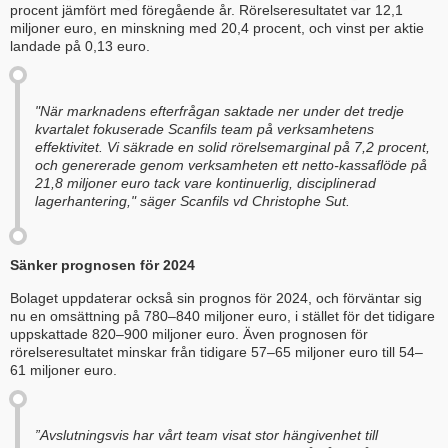
procent jämfört med föregående år. Rörelseresultatet var 12,1
miljoner euro, en minskning med 20,4 procent, och vinst per aktie
landade på 0,13 euro.
"När marknadens efterfrågan saktade ner under det tredje
kvartalet fokuserade Scanfils team på verksamhetens
effektivitet. Vi säkrade en solid rörelsemarginal på 7,2 procent,
och genererade genom verksamheten ett netto-kassaflöde på
21,8 miljoner euro tack vare kontinuerlig, disciplinerad
lagerhantering," säger Scanfils vd Christophe Sut.
Sänker prognosen för 2024
Bolaget uppdaterar också sin prognos för 2024, och förväntar sig
nu en omsättning på 780–840 miljoner euro, i stället för det tidigare
uppskattade 820–900 miljoner euro. Även prognosen för
rörelseresultatet minskar från tidigare 57–65 miljoner euro till 54–
61 miljoner euro.
”Avslutningsvis har vårt team visat stor hängivenhet till