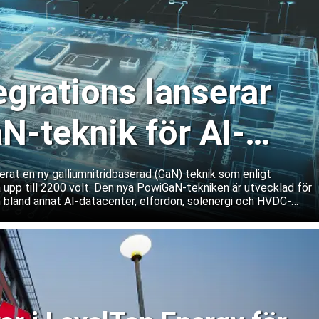
egrations lanserar
N-teknik för AI-
r och kraftsystem
rat en ny galliumnitridbaserad (GaN) teknik som enligt
 upp till 2200 volt. Den nya PowiGaN-tekniken är utvecklad för
 bland annat AI-datacenter, elfordon, solenergi och HVDC-