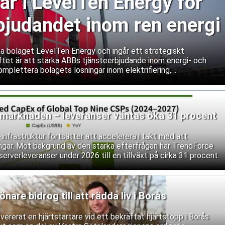
ar i LevelTen Energy för
rbjudandet inom ren energi
ka bolaget LevelTen Energy och ingår ett strategiskt
tet är att stärka ABBs tjänsteerbjudande inom energi- och
mplettera bolagets lösningar inom elektrifiering,
ing med LevelTens plattform för upphandling av ren energi.
rmarknaden – leveranser väntas öka 31 procent
nfrastruktur fortsätter att accelerera i takt med att
ingar. Mot bakgrund av den starka efterfrågan har TrendForce
serverleveranser under 2026 till en tillväxt på cirka 31 procent.
are bidrog till att rädda liv i Borås
ererat en hjärtstartare vid ett bekräftat hjärtstopp i Borås