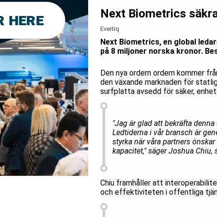
Next Biometrics säkra
Evertiq
Next Biometrics, en global leda
på 8 miljoner norska kronor. Be
Den nya ordern ordern kommer från 
den växande marknaden för statliga
surfplatta avsedd för säker, enhet
"Jag är glad att bekräfta denna
Ledtiderna i vår bransch är gene
styrka när våra partners önskar 
kapacitet," säger Joshua Chiu, 
Chiu framhåller att interoperabili
och effektiviteten i offentliga tjän