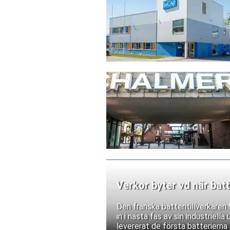
Verkor byter vd när batt
Den franska batteritillverkare
in i nästa fas av sin industriell
levererat de första batterierna 