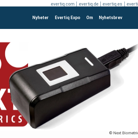
evertiq.com
evertiq.de
evertiq.es
everti
Nyheter
Evertiq Expo
Om
Nyhetsbrev
© Next Biometri