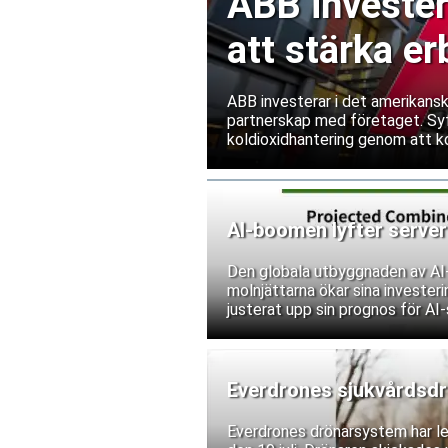
ABB invester
att stärka e
ABB investerar i det amerikans
partnerskap med företaget. Syf
koldioxidhantering genom att ko
energihantering och digitaliser
AI-boomen lyfter serve
Den globala utbyggnaden av AI-i
molnjättarna ökar sina invester
justerat upp sin prognos för AI-
Everdrones sjukvårdsdrön
Everdrones drönarsystem har lev