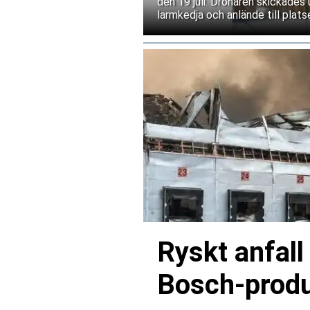
den 19 juli. Drönaren skickades
larmkedja och anlände till plat
Ryskt anfall
Bosch-produ