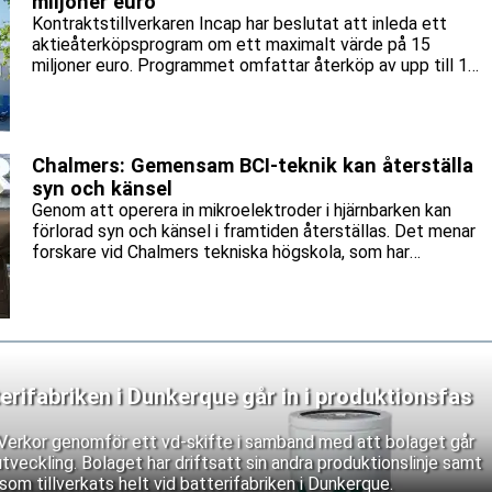
miljoner euro
Kontraktstillverkaren Incap har beslutat att inleda ett
aktieåterköpsprogram om ett maximalt värde på 15
miljoner euro. Programmet omfattar återköp av upp till 1
471 860 aktier, motsvarande cirka 5 procent av bolagets
utestående aktier.
Chalmers: Gemensam BCI-teknik kan återställa
syn och känsel
Genom att operera in mikroelektroder i hjärnbarken kan
förlorad syn och känsel i framtiden återställas. Det menar
forskare vid Chalmers tekniska högskola, som har
identifierat stora tekniska likheter mellan hjärn-
datorgränssnitt (BCI) för artificiell syn och känsel.
erifabriken i Dunkerque går in i produktionsfas
n Verkor genomför ett vd-skifte i samband med att bolaget går
a utveckling. Bolaget har driftsatt sin andra produktionslinje samt
som tillverkats helt vid batterifabriken i Dunkerque.