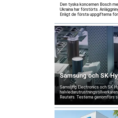
Den tyska koncernen Bosch medde
Ukraina har förstörts. Anläggnin
Enligt de första uppgifterna fö
Samsung och SK Hyni
Samsung Electronics och SK Hyn
halvledarutrustningstillverkaren
Reuters. Testerna genomförs s
exportrestriktioner skulle förs
bolagen tillbakavisar dock uppg