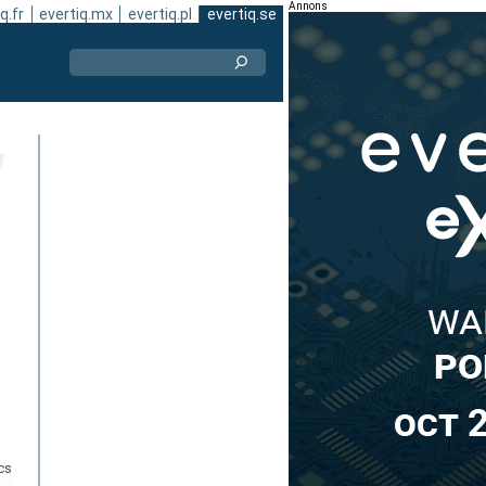
Annons
q.fr
evertiq.mx
evertiq.pl
evertiq.se
cs