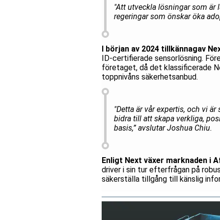
"Att utveckla lösningar som är 
regeringar som önskar öka adop
I början av 2024 tillkännagav N
ID-certifierade sensorlösning. Fö
företaget, då det klassificerade N
toppnivåns säkerhetsanbud.
"Detta är vår expertis, och vi ä
bidra till att skapa verkliga, p
basis,” avslutar Joshua Chiu.
Enligt Next växer marknaden i Af
driver i sin tur efterfrågan på robu
säkerställa tillgång till känslig inf