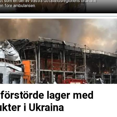
 ut som en del av Västra Götalandsregionens ordinarie
sen före ambulansen.
 förstörde lager med
kter i Ukraina