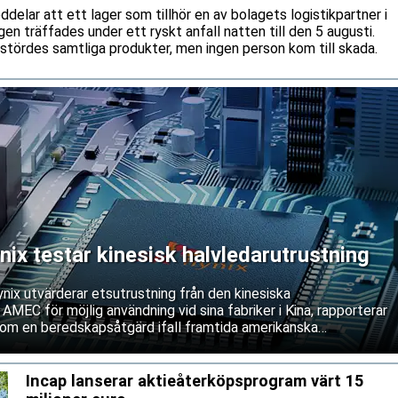
lar att ett lager som tillhör en av bolagets logistikpartner i
gen träffades under ett ryskt anfall natten till den 5 augusti.
rstördes samtliga produkter, men ingen person kom till skada.
x testar kinesisk halvledarutrustning
ix utvärderar etsutrustning från den kinesiska
 AMEC för möjlig användning vid sina fabriker i Kina, rapporterar
om en beredskapsåtgärd ifall framtida amerikanska
våra service och underhåll av västerländsk utrustning. Båda
ifterna.
Incap lanserar aktieåterköpsprogram värt 15