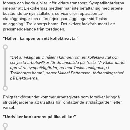
förvara och ladda elbilar inför vidare transport. Sympatiåtgärderna
innebär att Elektrikernas medlemmar inte befattar sig med arbete
bestående av nyinstallation, service eller reparation av
elanläggningar och elförsörjningsanläggningar vid Teslas
anläggning i Trelleborgs hamn. Det skriver fackförbundet i ett
pressmeddelande från torsdagen.
"Håller i kampen om ett kollektivavtal"
”Det är viktigt att vi håller i kampen om ett kollektivavtal och
schyssta arbetsvillkor för de anställda på Tesla. Vi växlar därför
upp våra sympatiåtgärder, nu mot Teslas anläggning i
Trelleborgs hamn”, säger Mikael Pettersson, förhandlingschef
på Elektrikerna.
Enligt fackförbundet kommer arbetsgivare som försöker kringgå
stridsåtgärderna att utsättas för ”omfattande stridsåtgärder” efter
varsel.
"Undviker konkurrens på lika villkor"