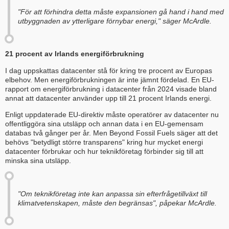
"För att förhindra detta måste expansionen gå hand i hand med
utbyggnaden av ytterligare förnybar energi," säger McArdle.
21 procent av Irlands energiförbrukning
I dag uppskattas datacenter stå för kring tre procent av Europas
elbehov. Men energiförbrukningen är inte jämnt fördelad. En EU-
rapport om energiförbrukning i datacenter från 2024 visade bland
annat att datacenter använder upp till 21 procent Irlands energi.
Enligt uppdaterade EU-direktiv måste operatörer av datacenter nu
offentliggöra sina utsläpp och annan data i en EU-gemensam
databas två gånger per år. Men Beyond Fossil Fuels säger att det
behövs "betydligt större transparens" kring hur mycket energi
datacenter förbrukar och hur teknikföretag förbinder sig till att
minska sina utsläpp.
"Om teknikföretag inte kan anpassa sin efterfrågetillväxt till
klimatvetenskapen, måste den begränsas", påpekar McArdle.