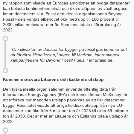
ny rapport som visade att Europas ambitioner att bygga datacenter
kan belasta kontinentens elnät och öka utsläppen av växthusgaser
innan decenniets slut. Enligt den ideella organisationen Beyond
Fossil Fuels väntas elbehovet öka med upp till 160 procent till
2030, vilket motsvarar mer än Spaniens totala elförbrukning år
2022.
"Om tillväxten av datacenter bygger på fossil gas kommer det
att förvärra klimatkrisen," säger Jill McArdle, internationell
kampanjledare för Beyond Fossil Fuels, i ett uttalande.
Kommer motsvara Litauens och Estlands utsläpp
Den tyska ideella organisationen använde offentlig data från
International Energy Agency (IEA) och konsultfirman McKinsey för
att utforska hur mängden utsläpp påverkas av att fler datacenter
byggs. Resultatet visade att årliga koldioxidutsläpp från nya EU-
datacenter kan öka från 5 miljoner ton år 2025 till cirka 39 miljoner
ton år 2030. Det är mer än Litauens och Estlands totala utsläpp år
2022.