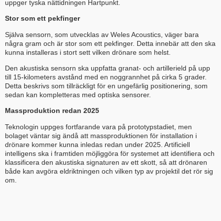
uppger tyska nättidningen Hartpunkt.
Stor som ett pekfinger
Själva sensorn, som utvecklas av Weles Acoustics, väger bara
några gram och är stor som ett pekfinger. Detta innebär att den ska
kunna installeras i stort sett vilken drönare som helst.
Den akustiska sensorn ska uppfatta granat- och artillerield på upp
till 15-kilometers avstånd med en noggrannhet på cirka 5 grader.
Detta beskrivs som tillräckligt för en ungefärlig positionering, som
sedan kan kompletteras med optiska sensorer.
Massproduktion redan 2025
Teknologin uppges fortfarande vara på prototypstadiet, men
bolaget väntar sig ändå att massproduktionen för installation i
drönare kommer kunna inledas redan under 2025. Artificiell
intelligens ska i framtiden möjliggöra för systemet att identifiera och
klassificera den akustiska signaturen av ett skott, så att drönaren
både kan avgöra eldriktningen och vilken typ av projektil det rör sig
om.