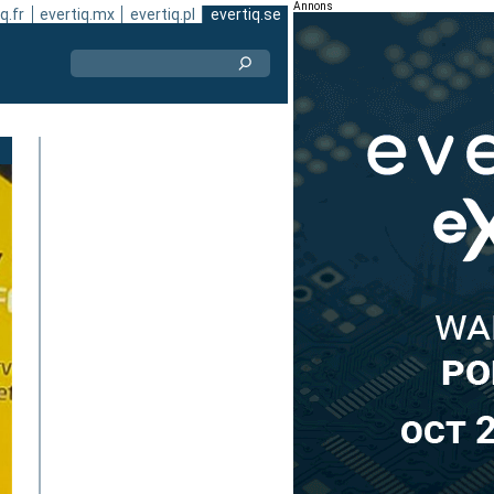
Annons
q.fr
evertiq.mx
evertiq.pl
evertiq.se