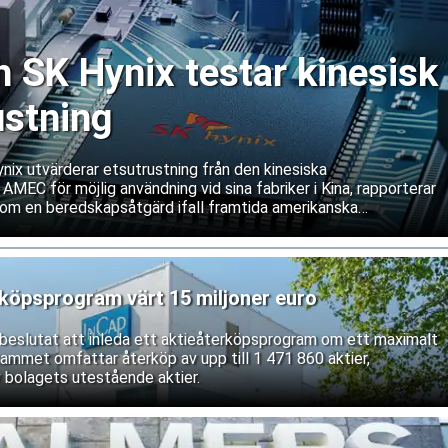
SK Hynix testar kinesisk
ustning
ix utvärderar etsutrustning från den kinesiska
 AMEC för möjlig användning vid sina fabriker i Kina, rapporterar
om en beredskapsåtgärd ifall framtida amerikanska
våra service och underhåll av västerländsk utrustning. Båda
ifterna.
rköpsprogram värt 15 miljoner euro
r beslutat att inleda ett aktieåterköpsprogram om ett maximalt
rammet omfattar återköp av upp till 1 471 860 aktier,
 bolagets utestående aktier.