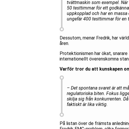
tvättmaskin som exempel. När 
50 testtimmar för ett godkänn
uppkopplad och har en massa ol
ungefär 400 testtimmar för en tv
Dessutom, menar Fredrik, har värld
åren.
Protektionismen har ökat, snarare ä
internationellt överenskomna stand
Varför tror du att kunskapen om 
– Det spontana svaret är att m
regulatoriska biten. Fokus ligge
skilja sig från konkurrenten. Då
faktiskt är lika viktig.
På listan över de främsta anledninga
Fredrik EMC-problem, olika forme