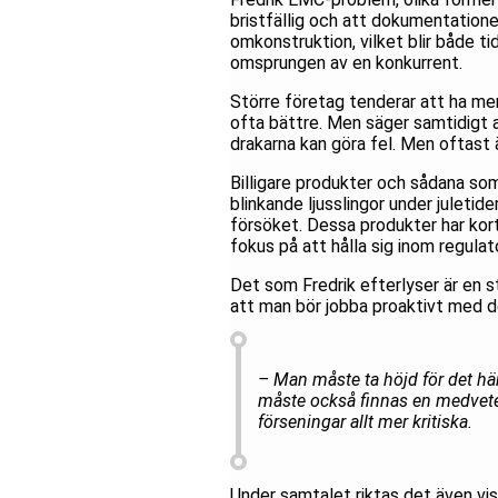
bristfällig och att dokumentationen 
omkonstruktion, vilket blir både t
omsprungen av en konkurrent.
Större företag tenderar att ha mer
ofta bättre. Men säger samtidigt at
drakarna kan göra fel. Men oftast 
Billigare produkter och sådana som
blinkande ljusslingor under juletid
försöket. Dessa produkter har kort
fokus på att hålla sig inom regulat
Det som Fredrik efterlyser är en s
att man bör jobba proaktivt med d
– Man måste ta höjd för det här
måste också finnas en medvetenh
förseningar allt mer kritiska.
Under samtalet riktas det även viss 