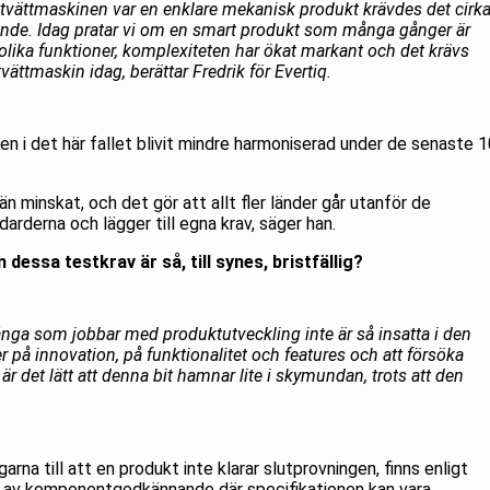
tvättmaskinen var en enklare mekanisk produkt krävdes det cirk
ande. Idag pratar vi om en smart produkt som många gånger är
ika funktioner, komplexiteten har ökat markant och det krävs
ättmaskin idag, berättar Fredrik för Evertiq.
en i det här fallet blivit mindre harmoniserad under de senaste 
n minskat, och det gör att allt fler länder går utanför de
arderna och lägger till egna krav, säger han.
dessa testkrav är så, till synes, bristfällig?
ånga som jobbar med produktutveckling inte är så insatta i den
r på innovation, på funktionalitet och features och att försöka
 är det lätt att denna bit hamnar lite i skymundan, trots att den
rna till att en produkt inte klarar slutprovningen, finns enligt
r av komponentgodkännande där specifikationen kan vara