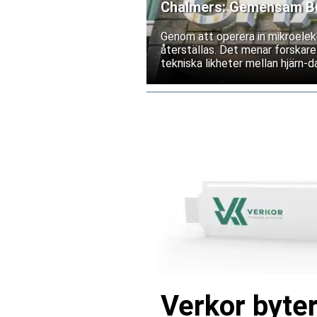
Chalmers: Gemensam BCI
Genom att operera in mikroelekt
återställas. Det menar forskare
tekniska likheter mellan hjärn-da
Verkor byter