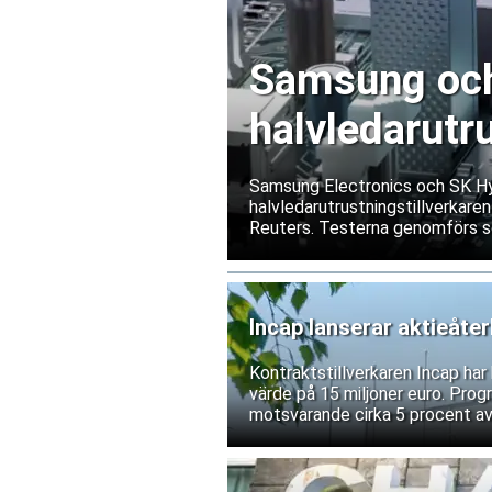
Samsung och 
halvledarutr
Samsung Electronics och SK Hyn
halvledarutrustningstillverkaren
Reuters. Testerna genomförs s
exportrestriktioner skulle förs
bolagen tillbakavisar dock uppg
Incap lanserar aktieåte
Kontraktstillverkaren Incap ha
värde på 15 miljoner euro. Prog
motsvarande cirka 5 procent av