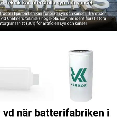
-teknik kan återställa syn och känsel
roder i hjärnbarken kan förlorad syn och känsel i framtiden
 vid Chalmers tekniska högskola, som har identifierat stora
torgränssnitt (BCI) för artificiell syn och känsel.
 vd när batterifabriken i