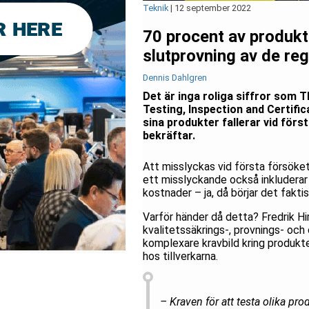
Teknik
|
12 september 2022
70 procent av produkt
slutprovning av de re
Dennis Dahlgren
Det är inga roliga siffror som T
Testing, Inspection and Certifi
sina produkter fallerar vid förs
bekräftar.
Att misslyckas vid första försöket k
ett misslyckande också inkluderar 
kostnader – ja, då börjar det faktis
Varför händer då detta? Fredrik Hir
kvalitetssäkrings-, provnings- och 
komplexare kravbild kring produkte
hos tillverkarna.
– Kraven för att testa olika pr