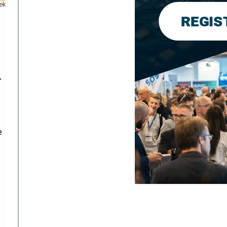
ek
r
e