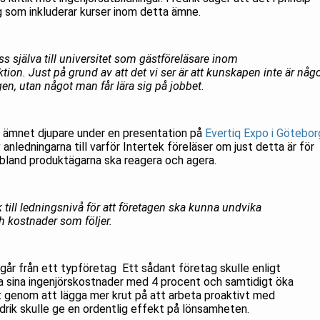
ng som inkluderar kurser inom detta ämne.
oss själva till universitet som gästföreläsare inom
ion. Just på grund av att det vi ser är att kunskapen inte är någ
en, utan något man får lära sig på jobbet.
a ämnet djupare under en presentation på
Evertiq Expo i Götebor
v anledningarna till varför Intertek föreläser om just detta är för
 bland produktägarna ska reagera och agera.
k till ledningsnivå för att företagen ska kunna undvika
h kostnader som följer.
går från ett typföretag Ett sådant företag skulle enligt
a sina ingenjörskostnader med 4 procent och samtidigt öka
 genom att lägga mer krut på att arbeta proaktivt med
redrik skulle ge en ordentlig effekt på lönsamheten.