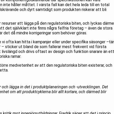
inte håller måttet. I värsta fall kan det hela leda till en total
idskrävande och dyrt samtidigt som produkten riskerar att bli
 resurser att lägga på den regulatoriska biten, och lyckas därm
t det självklart inte finns några felfria företag – även de stora
är det då mindre korrigeringar som behöver göras.
 vi ofta kan hitta i kampanjer eller under specifika säsonger –tä
er – sticker ut bland de som fallerar mest frekvent vid första
 livslängd och drivs oftast av design och funktion snarare än et
oriska ramar.
törre medvetenhet av att den regulatoriska biten existerar, och
etta.
 och lägga in det i produktplaneringen och -utvecklingen. Det
et om att produktcyklerna blir allt kortare, och därmed blir
kritik mot ingenjörsutbildningar. Fredrik säger att det i princip