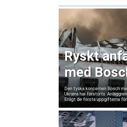
Ryskt anfa
med Bosch
Ukraina
Den tyska koncernen Bosch medde
Ukraina har förstörts. Anläggnin
Enligt de första uppgifterna fö