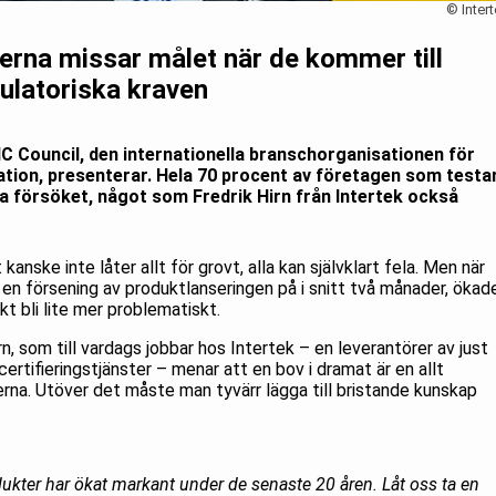
© Intert
erna missar målet när de kommer till
gulatoriska kraven
IC Council, den internationella branschorganisationen för
cation, presenterar. Hela 70 procent av företagen som testa
ta försöket, något som Fredrik Hirn från Intertek också
anske inte låter allt för grovt, alla kan självklart fela. Men när
en försening av produktlanseringen på i snitt två månader, ökad
kt bli lite mer problematiskt.
n, som till vardags jobbar hos Intertek – en leverantörer av just
certifieringstjänster – menar att en bov i dramat är en allt
rna. Utöver det måste man tyvärr lägga till bristande kunskap
odukter har ökat markant under de senaste 20 åren. Låt oss ta en