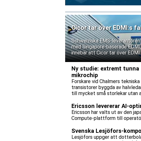
Cicor tar över EDMI:s fa
Asien
Schweiziska EMS-leverantören C
med Singapore-baserade EDMI, e
innebär att Cicor tar över EDMI
bolagen tecknar ett långsiktigt 
Ny studie: extremt tunna 
mikrochip
Forskare vid Chalmers tekniska
transistorer byggda av halvleda
till mycket små storlekar utan
mikrochip kan bli både snabbare
av.
Ericsson levererar AI-op
Ericsson har valts ut av den 
Compute-plattform till operatöre
Svenska Lesjöfors-kompon
Lesjöfors uppger att dotterbol