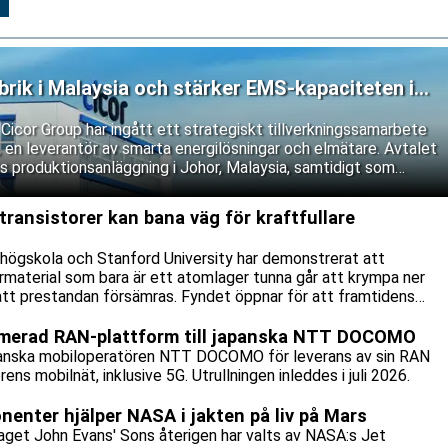
till Reuters.
brik i Malaysia och stärker EMS-kapaciteten i
icor Group har ingått ett strategiskt tillverkningssamarbete
n leverantör av smarta energilösningar och elmätare. Avtalet
:s produktionsanläggning i Johor, Malaysia, samtidigt som
tillverkningsavtal.
transistorer kan bana väg för kraftfullare
 högskola och Stanford University har demonstrerat att
rmaterial som bara är ett atomlager tunna går att krympa ner
 att prestandan försämras. Fyndet öppnar för att framtidens
 och mer energisnåla än vad dagens kiselbaserade teknik klarar
timerad RAN-plattform till japanska NTT DOCOMO
japanska mobiloperatören NTT DOCOMO för leverans av sin RAN
ns mobilnät, inklusive 5G. Utrullningen inleddes i juli 2026.
enter hjälper NASA i jakten på liv på Mars
aget John Evans' Sons återigen har valts av NASA:s Jet