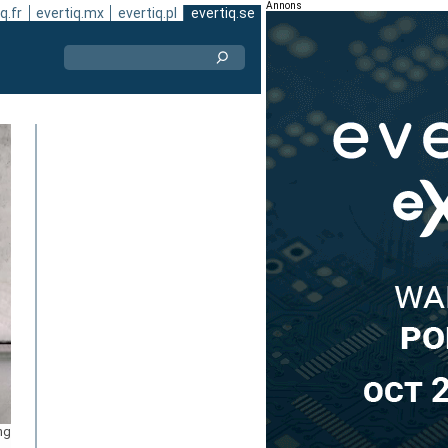
Annons
q.fr
evertiq.mx
evertiq.pl
evertiq.se
ng