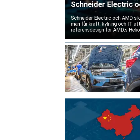
Schneider Electric 
AI-datacenter
Schneider Electric och AMD sik
man får kraft, kylning och IT a
referensdesign för AMD:s Helio