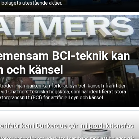
 bolagets utestående aktier.
emensam BCI-teknik kan
n och känsel
roder i hjärnbarken kan förlorad syn och känsel i framtiden
 vid Chalmers tekniska högskola, som har identifierat stora
torgränssnitt (BCI) för artificiell syn och känsel.
erifabriken i Dunkerque går in i produktionsfas
n Verkor genomför ett vd-skifte i samband med att bolaget går