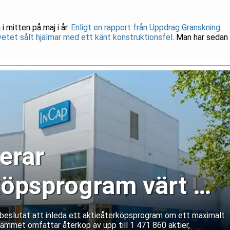
i mitten på maj i år.
Enligt en rapport från Uppdrag Granskning
etet sålt hjälmar med ett känt konstruktionsfel
. Man har sedan
erar
köpsprogram värt 15
euro
r beslutat att inleda ett aktieåterköpsprogram om ett maximalt
rammet omfattar återköp av upp till 1 471 860 aktier,