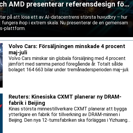
och AMD presenterar referensdesign för
tar på att lösa ett av AI-datacentrens största huvudbry – hur
tt fungera ihop i extrem skala. Nu presenterar de en gemensam
s-plattform.
Volvo Cars: Försäljningen minskade 4 procent
maj-juli
Volvo Cars minskar sin globala försäljning med 4 procent
jämfört med samma period föregående år. Totalt sålde
bolaget 164 663 bilar under tremånadersperioden maj–juli.
Reuters: Kinesiska CXMT planerar ny DRAM-
fabrik i Beijing
Kinas största minnestillverkare CXMT planerar att bygga
ytterligare en fabrik för tillverkning av DRAM-minnen i
Beijing. Den nya 12-tumsfabriken ska förläggas i Yizhuang-
området, där bolaget redan driver en
produktionsanläggning för minneskretsar, enligt uppgifter