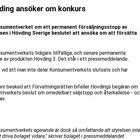
vding ansöker om konkurs
sumentverket om ett permanent försäljningsstopp av
lsen i Hövding Sverige beslutet att ansöka om att försätta
sumentverkets tidigare tillfälliga, och senare permanenta
se av produkten Hövding 3. Det står i ett pressmeddelande.
t vid att man inte delar Konsumentverkets slutsats och har
kom besked att Förvaltningsrätten bifaller Hövdings begäran om
mentverkets beslut om omedelbart säljstopp och återkallelse - oc
jas.
mentverkets agerande är dock så omfattande att styrelsen int
tt driva bolaget vidare," skriver bolaget i pressmeddelandet.