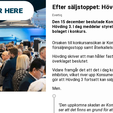
Efter säljstoppet: Hö
Evertiq
Den 15 december beslutade Kon
Hövding 3. I dag meddelar styre
bolaget i konkurs.
Orsaken till konkursansökan är Kon
försäljningsstopp samt återkallel
Hövding skriver att man håller fas
överklagat beslutet.
Vidare framgår det att det i dag 
inhibition, vilket river upp Konsu
gör att Hövding 3 fortsatt kan säl
Men..
"Den uppkomna skadan av Konsu
ser att det finns en grund för a