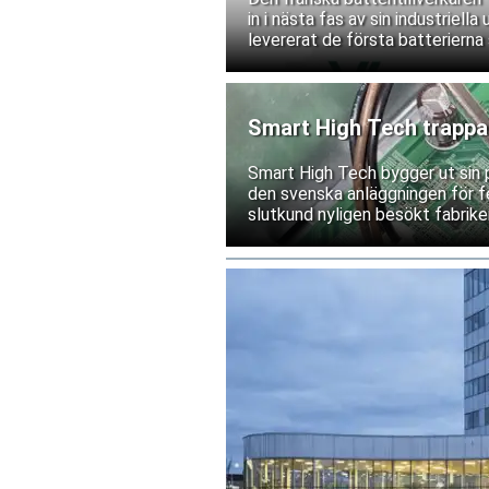
in i nästa fas av sin industriell
levererat de första batterierna 
Smart High Tech trappar
Smart High Tech bygger ut sin 
den svenska anläggningen för fe
slutkund nyligen besökt fabriken
leverantörsgodkännande invänt