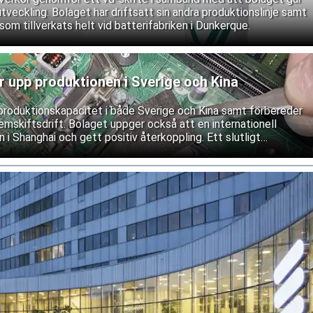
a utveckling. Bolaget har driftsatt sin andra produktionslinje samt
som tillverkats helt vid batterifabriken i Dunkerque.
 upp produktionen i Sverige och Kina
produktionskapacitet i både Sverige och Kina samt förbereder
mskiftsdrift. Bolaget uppger också att en internationell
 i Shanghai och gett positiv återkoppling. Ett slutligt
as dock fortfarande.