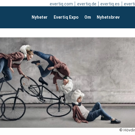
evertiq.com
evertiq.de
evertiq.es
everti
Nyheter
Evertiq Expo
Om
Nyhetsbrev
© Hövdi