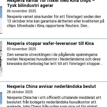
Nexperia varnar för risker med Kina chips –
Tysk bilindustri agerar
06 november 2025
Nexperia varnat sina kunder för att företaget sedan den
13 oktober inte kan garantera äktheten eller kvaliteten på
chips tillverkade i Kina, rapporterar Reuters. Den
nederländska halvledartillverkaren uppger att
verksamheten i fabrikerna utanför Kina inte påverkas.
Nexperia stoppar wafer-leveranser till Kina
03 november 2025
Den senaste utvecklingen i de pågående spänningarna
mellan Nexperias huvudkontor i Nederländerna och dess
kinesiska dotterbolag har lett till att företaget stoppar
leveranser av wafers till fabriken i Dongguan, Guangdong-
provinsen, enligt ett brev som Reuters tagit del av.
Beslutet kan få konsekvenser för chipförsörjningen inom
bilindustrin.
Nexperia China avvisar nederländska beslut
28 oktober 2025
Nexperia China har i ett officiellt uttalande meddelat att
beslutet från bolagets nederländska huvudkontor att
avskeda John Chang från rollen som vice vd för global