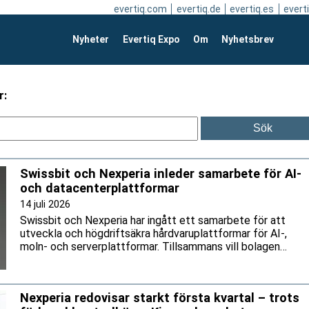
evertiq.com
evertiq.de
evertiq.es
everti
Nyheter
Evertiq Expo
Om
Nyhetsbrev
r:
Swissbit och Nexperia inleder samarbete för AI-
och datacenterplattformar
14 juli 2026
Swissbit och Nexperia har ingått ett samarbete för att
utveckla och högdriftsäkra hårdvaruplattformar för AI-,
moln- och serverplattformar. Tillsammans vill bolagen
stärka utvecklingen av datacenterinfrastruktur för den
växande AI-marknaden.
Nexperia redovisar starkt första kvartal – trots