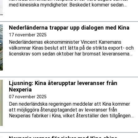
med kinesiska myndigheter. Beskedet kommer sedan
regeringen beslutat att häva det tidigare ingripandet
enligt lagen om varutillgångar, meddelar näringsminister
Vincent Karremans.
Nederländerna trappar upp dialogen med Kina
17 november 2025
Nederländernas ekonomiminister Vincent Karremans
välkomnar Kinas beslut att lätta på de strikta export- och
licenskrav som sedan oktober har bromsat leveranserna
av Nexperias halvledare från Kina. Enligt ministern är
beskedet ett viktigt steg mot att återställa ett stabilt
flöde av kritiska komponenter till europeisk industri.
Ljusning: Kina återupptar leveranser från
Nexperia
07 november 2025
Den nederländska regeringen meddelar att Kina kommer
att möjliggöra återupptagandet av leveranser från
Nexperias fabriker i Kina, vilket återställer den tillgången
på kritiska halvledare, rapporterar Nederländernas
ekonomiminister Vincent Karremans.