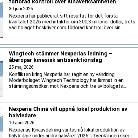
förlorad kontroll över Kinaverksamheten
30 juni 2026
Nexperia har publicerat sitt resultat för det första
kvartalet 2026 med intäkter om 300,3 miljoner dollar, trots
vad bolaget beskriver som förlorad kontroll över sin
verksamhet i Kina och den lokala ledningens vägran att
följa Nexperias processer. Bolaget uppger att
verksamheten utanför Kina fortsatt är lönsam.
Wingtech stämmer Nexperias ledning –
åberopar kinesisk antisanktionslag
25 maj 2026
Konflikten kring Nexperia har tagit en ny vändning.
Moderbolaget Wingtech Technology har lämnat in en
stämningsansökan mot Nexperia och tre av bolagets
ledningspersoner vid en kinesisk domstol. Bolaget kräver 8
miljarder yuan — motsvarande ungefär en miljard euro — i
skadestånd och vill se de nederländska
Nexperia China vill uppnå lokal produktion av
styrningsåtgärderna upphävda.
halvledare
10 april 2026
Nexperias Kinaavdelning väntas nå lokal produktion av
halvledare under andra halvåret 2026. Utvecklingen sker i