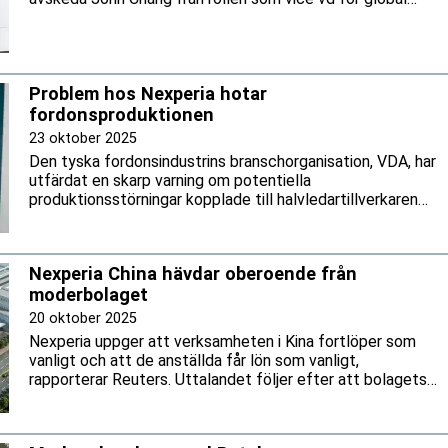
försäljning och marknadsföring saknar rättslig giltighet i
Kina.
Problem hos Nexperia hotar
fordonsproduktionen
23 oktober 2025
Den tyska fordonsindustrins branschorganisation, VDA, har
utfärdat en skarp varning om potentiella
produktionsstörningar kopplade till halvledartillverkaren
Nexperia.
Nexperia China hävdar oberoende från
moderbolaget
20 oktober 2025
Nexperia uppger att verksamheten i Kina fortlöper som
vanligt och att de anställda får lön som vanligt,
rapporterar Reuters. Uttalandet följer efter att bolagets
kinesiska enhet sagt att den har rätt att verka oberoende
av nederländska moderbolaget.