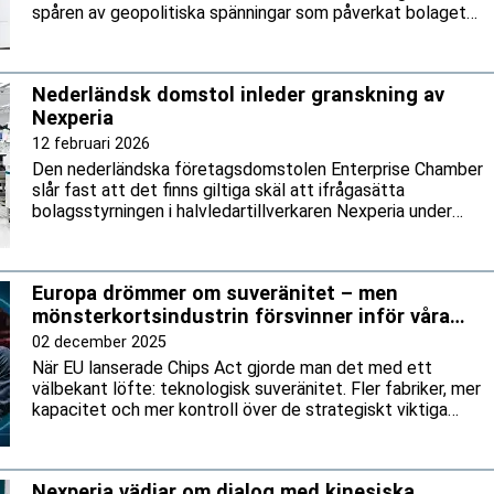
spåren av geopolitiska spänningar som påverkat bolagets
globala leveranskedja, uppger källor till AFP.
Nederländsk domstol inleder granskning av
Nexperia
12 februari 2026
Den nederländska företagsdomstolen Enterprise Chamber
slår fast att det finns giltiga skäl att ifrågasätta
bolagsstyrningen i halvledartillverkaren Nexperia under
dess tidigare ledning. Det meddelar bolaget den 11
februari.
Europa drömmer om suveränitet – men
mönsterkortsindustrin försvinner inför våra
ögon
02 december 2025
När EU lanserade Chips Act gjorde man det med ett
välbekant löfte: teknologisk suveränitet. Fler fabriker, mer
kapacitet och mer kontroll över de strategiskt viktiga
produkter och halvledare som ska driva Europas framtid.
Nexperia vädjar om dialog med kinesiska