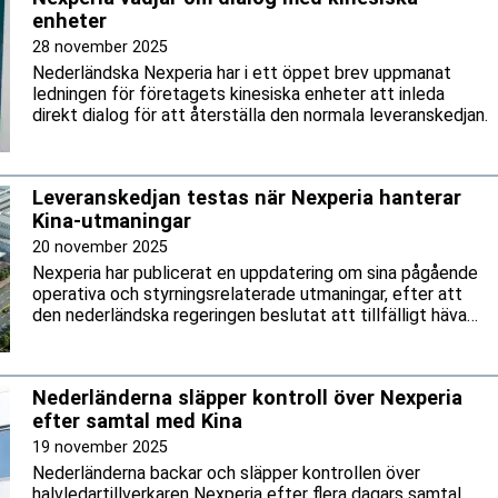
enheter
28 november 2025
Nederländska Nexperia har i ett öppet brev uppmanat
ledningen för företagets kinesiska enheter att inleda
direkt dialog för att återställa den normala leveranskedjan.
Leveranskedjan testas när Nexperia hanterar
Kina-utmaningar
20 november 2025
Nexperia har publicerat en uppdatering om sina pågående
operativa och styrningsrelaterade utmaningar, efter att
den nederländska regeringen beslutat att tillfälligt häva
det tidigare ingripandet enligt lagen om varutillgångar
Nederländerna släpper kontroll över Nexperia
efter samtal med Kina
19 november 2025
Nederländerna backar och släpper kontrollen över
halvledartillverkaren Nexperia efter flera dagars samtal