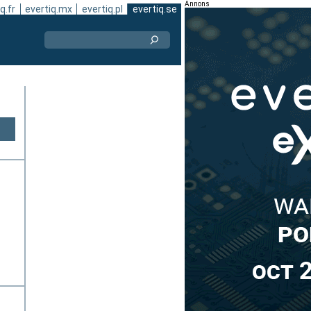
Annons
q.fr
evertiq.mx
evertiq.pl
evertiq.se